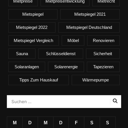
Mietpreise
Mietpreisentwicklung
Mietrecht
Mietspiegel
Mietspiegel 2021
Mietspiegel 2022
Mietspiegel Deutschland
Mietspiegel Vergleich
Möbel
Renovieren
Sauna
Schlüsseldienst
Sicherheit
Solaranlagen
Solarenergie
Tapezieren
Tipps Zum Hauskauf
Wärmepumpe
M
D
M
D
F
S
S