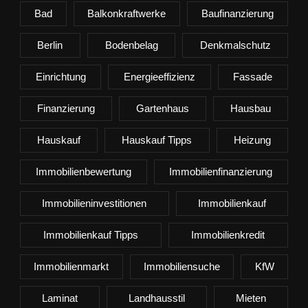
Bad
Balkonkraftwerke
Baufinanzierung
Berlin
Bodenbelag
Denkmalschutz
Einrichtung
Energieeffizienz
Fassade
Finanzierung
Gartenhaus
Hausbau
Hauskauf
Hauskauf Tipps
Heizung
Immobilienbewertung
Immobilienfinanzierung
Immobilieninvestitionen
Immobilienkauf
Immobilienkauf Tipps
Immobilienkredit
Immobilienmarkt
Immobiliensuche
KfW
Laminat
Landhausstil
Mieten