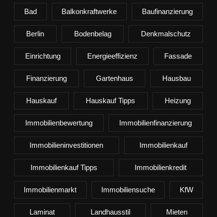
Bad
Balkonkraftwerke
Baufinanzierung
Berlin
Bodenbelag
Denkmalschutz
Einrichtung
Energieeffizienz
Fassade
Finanzierung
Gartenhaus
Hausbau
Hauskauf
Hauskauf Tipps
Heizung
Immobilienbewertung
Immobilienfinanzierung
Immobilieninvestitionen
Immobilienkauf
Immobilienkauf Tipps
Immobilienkredit
Immobilienmarkt
Immobiliensuche
KfW
Laminat
Landhausstil
Mieten