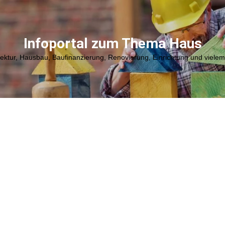
Infoportal zum Thema Haus
tektur, Hausbau, Baufinanzierung, Renovierung, Einrichtung und viele