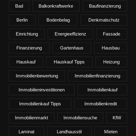
Bad
Balkonkraftwerke
Baufinanzierung
Berlin
Bodenbelag
Denkmalschutz
Einrichtung
Energieeffizienz
Fassade
Finanzierung
Gartenhaus
Hausbau
Hauskauf
Hauskauf Tipps
Heizung
Immobilienbewertung
Immobilienfinanzierung
Immobilieninvestitionen
Immobilienkauf
Immobilienkauf Tipps
Immobilienkredit
Immobilienmarkt
Immobiliensuche
KfW
Laminat
Landhausstil
Mieten