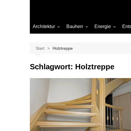
Architektur
Bauherr
Energie
Ent
Architekten
Abwasser
Heizung
Beleuchtung
Gas
Start
Holztreppe
Einrichtung
Schlagwort:
Holztreppe
Materialien
Ökologisch bauen
Renovierung
Sanierung
Hygiene