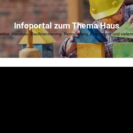
Infoportal zum Thema Haus
tektur, Hausbau, Baufinanzierung, Renovierung, Einrichtung und viele