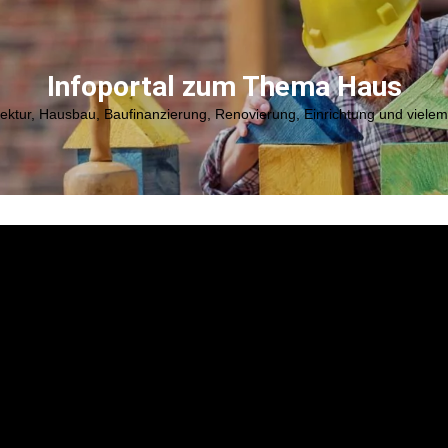
Infoportal zum Thema Haus
tektur, Hausbau, Baufinanzierung, Renovierung, Einrichtung und viele