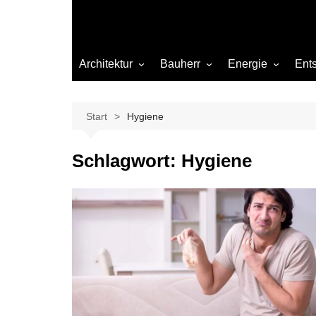
Architektur
Bauherr
Energie
Ent
Architekten
Abwasser
Heizung
Beleuchtung
Gas
Start
Hygiene
Einrichtung
Schlagwort:
Hygiene
Materialien
Ökologisch bauen
Renovierung
Sanierung
Hygiene