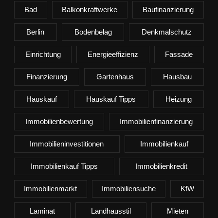
Bad
Balkonkraftwerke
Baufinanzierung
Berlin
Bodenbelag
Denkmalschutz
Einrichtung
Energieeffizienz
Fassade
Finanzierung
Gartenhaus
Hausbau
Hauskauf
Hauskauf Tipps
Heizung
Immobilienbewertung
Immobilienfinanzierung
Immobilieninvestitionen
Immobilienkauf
Immobilienkauf Tipps
Immobilienkredit
Immobilienmarkt
Immobiliensuche
KfW
Laminat
Landhausstil
Mieten