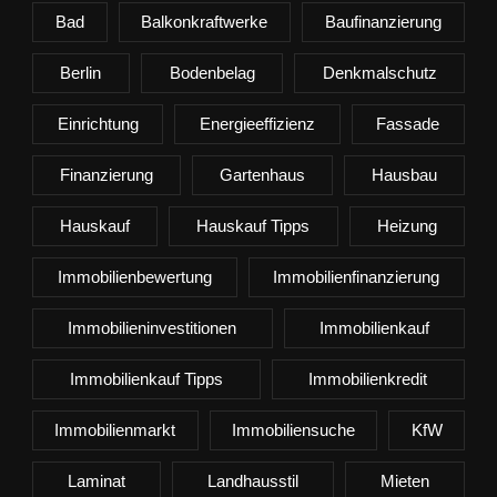
Bad
Balkonkraftwerke
Baufinanzierung
Berlin
Bodenbelag
Denkmalschutz
Einrichtung
Energieeffizienz
Fassade
Finanzierung
Gartenhaus
Hausbau
Hauskauf
Hauskauf Tipps
Heizung
Immobilienbewertung
Immobilienfinanzierung
Immobilieninvestitionen
Immobilienkauf
Immobilienkauf Tipps
Immobilienkredit
Immobilienmarkt
Immobiliensuche
KfW
Laminat
Landhausstil
Mieten