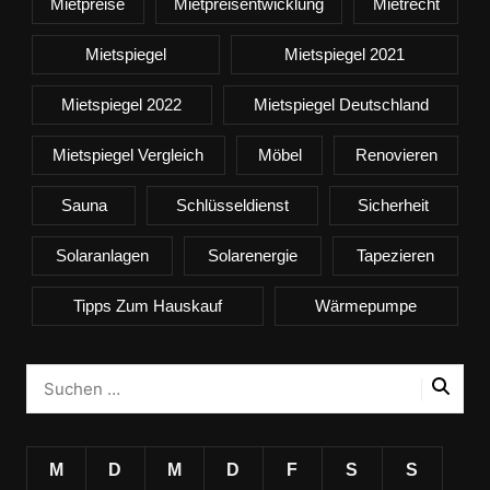
Mietpreise
Mietpreisentwicklung
Mietrecht
Mietspiegel
Mietspiegel 2021
Mietspiegel 2022
Mietspiegel Deutschland
Mietspiegel Vergleich
Möbel
Renovieren
Sauna
Schlüsseldienst
Sicherheit
Solaranlagen
Solarenergie
Tapezieren
Tipps Zum Hauskauf
Wärmepumpe
M
D
M
D
F
S
S