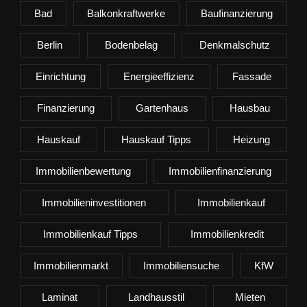
Bad
Balkonkraftwerke
Baufinanzierung
Berlin
Bodenbelag
Denkmalschutz
Einrichtung
Energieeffizienz
Fassade
Finanzierung
Gartenhaus
Hausbau
Hauskauf
Hauskauf Tipps
Heizung
Immobilienbewertung
Immobilienfinanzierung
Immobilieninvestitionen
Immobilienkauf
Immobilienkauf Tipps
Immobilienkredit
Immobilienmarkt
Immobiliensuche
KfW
Laminat
Landhausstil
Mieten