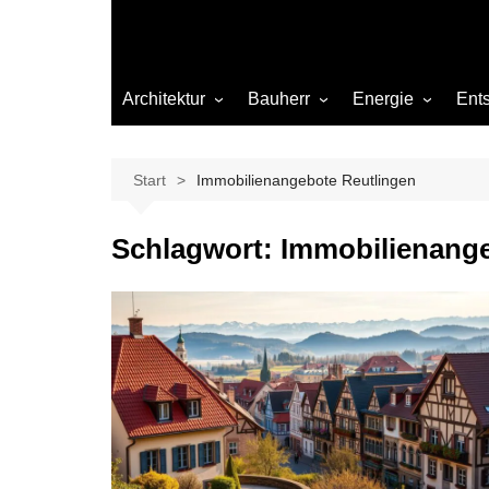
Architektur
Bauherr
Energie
Ent
Architekten
Abwasser
Heizung
Beleuchtung
Gas
Start
Immobilienangebote Reutlingen
Einrichtung
Schlagwort:
Immobilienange
Materialien
Ökologisch bauen
Renovierung
Sanierung
Hygiene