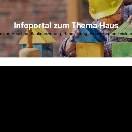
Infoportal zum Thema Haus
tektur, Hausbau, Baufinanzierung, Renovierung, Einrichtung und viele