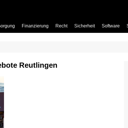
sorgung
Finanzierung
Recht
Sicherheit
Software
Bad
bote Reutlingen
Büro
Garten
Küche