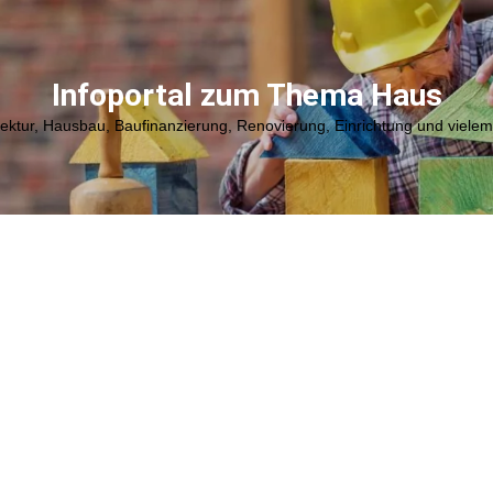
Infoportal zum Thema Haus
tektur, Hausbau, Baufinanzierung, Renovierung, Einrichtung und viele