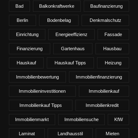
Bad
Balkonkraftwerke
Baufinanzierung
Berlin
Bodenbelag
Denkmalschutz
Einrichtung
Energieeffizienz
Fassade
Finanzierung
Gartenhaus
Hausbau
Hauskauf
Hauskauf Tipps
Heizung
Immobilienbewertung
Immobilienfinanzierung
Immobilieninvestitionen
Immobilienkauf
Immobilienkauf Tipps
Immobilienkredit
Immobilienmarkt
Immobiliensuche
KfW
Laminat
Landhausstil
Mieten