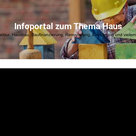
Infoportal zum Thema Haus
tektur, Hausbau, Baufinanzierung, Renovierung, Einrichtung und viele