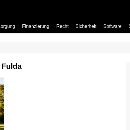
sorgung
Finanzierung
Recht
Sicherheit
Software
Bad
 Fulda
Büro
Garten
Küche