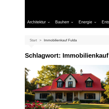
Architektur
Bauherr
Energie
Ent
Architekten
Abwasser
Heizung
Beleuchtung
Gas
Start
Immobilienkauf Fulda
Einrichtung
Schlagwort:
Immobilienkauf
Materialien
Ökologisch bauen
Renovierung
Sanierung
Hygiene