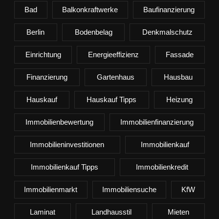
Bad
Balkonkraftwerke
Baufinanzierung
Berlin
Bodenbelag
Denkmalschutz
Einrichtung
Energieeffizienz
Fassade
Finanzierung
Gartenhaus
Hausbau
Hauskauf
Hauskauf Tipps
Heizung
Immobilienbewertung
Immobilienfinanzierung
Immobilieninvestitionen
Immobilienkauf
Immobilienkauf Tipps
Immobilienkredit
Immobilienmarkt
Immobiliensuche
KfW
Laminat
Landhausstil
Mieten