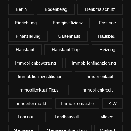
Berlin
Bodenbelag
Denkmalschutz
Einrichtung
Energieeffizienz
Fassade
Finanzierung
Gartenhaus
Hausbau
Hauskauf
Hauskauf Tipps
Heizung
Immobilienbewertung
Immobilienfinanzierung
Immobilieninvestitionen
Immobilienkauf
Immobilienkauf Tipps
Immobilienkredit
Immobilienmarkt
Immobiliensuche
KfW
Laminat
Landhausstil
Mieten
Mietpreise
Mietpreisentwicklung
Mietrecht