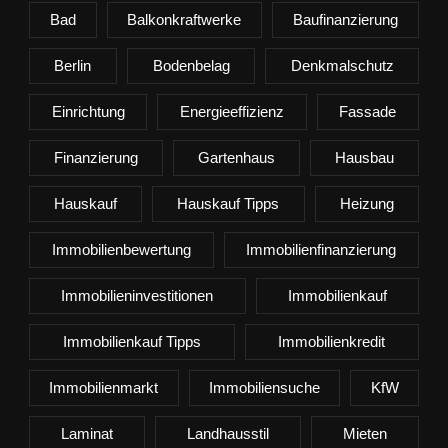
Bad
Balkonkraftwerke
Baufinanzierung
Berlin
Bodenbelag
Denkmalschutz
Einrichtung
Energieeffizienz
Fassade
Finanzierung
Gartenhaus
Hausbau
Hauskauf
Hauskauf Tipps
Heizung
Immobilienbewertung
Immobilienfinanzierung
Immobilieninvestitionen
Immobilienkauf
Immobilienkauf Tipps
Immobilienkredit
Immobilienmarkt
Immobiliensuche
KfW
Laminat
Landhausstil
Mieten