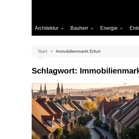
Architektur
Bauherr
Energie
Ent
Architekten
Abwasser
Heizung
Beleuchtung
Gas
Start
Immobilienmarkt Erfurt
Einrichtung
Schlagwort:
Immobilienmark
Materialien
Ökologisch bauen
Renovierung
Sanierung
Hygiene