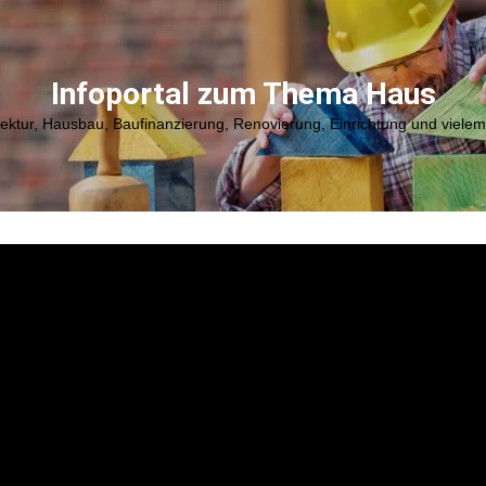
Infoportal zum Thema Haus
tektur, Hausbau, Baufinanzierung, Renovierung, Einrichtung und viele