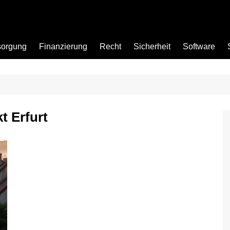
sorgung
Finanzierung
Recht
Sicherheit
Software
Bad
t Erfurt
Büro
Garten
Küche