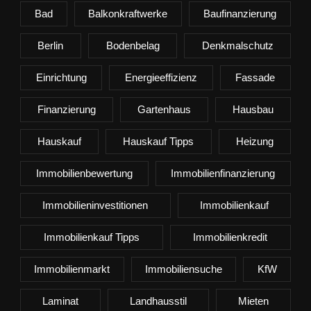
Bad
Balkonkraftwerke
Baufinanzierung
Berlin
Bodenbelag
Denkmalschutz
Einrichtung
Energieeffizienz
Fassade
Finanzierung
Gartenhaus
Hausbau
Hauskauf
Hauskauf Tipps
Heizung
Immobilienbewertung
Immobilienfinanzierung
Immobilieninvestitionen
Immobilienkauf
Immobilienkauf Tipps
Immobilienkredit
Immobilienmarkt
Immobiliensuche
KfW
Laminat
Landhausstil
Mieten