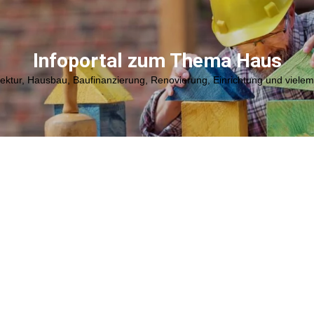
Infoportal zum Thema Haus
tektur, Hausbau, Baufinanzierung, Renovierung, Einrichtung und viele