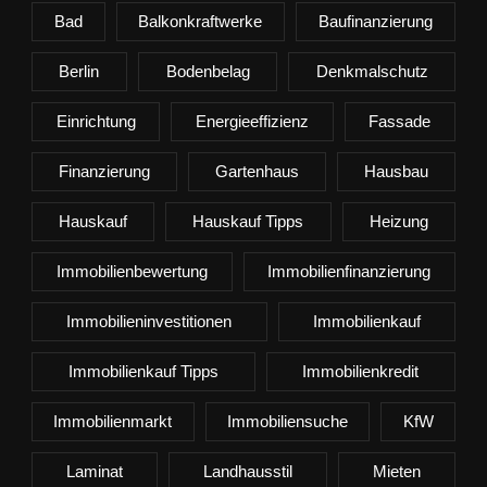
Bad
Balkonkraftwerke
Baufinanzierung
Berlin
Bodenbelag
Denkmalschutz
Einrichtung
Energieeffizienz
Fassade
Finanzierung
Gartenhaus
Hausbau
Hauskauf
Hauskauf Tipps
Heizung
Immobilienbewertung
Immobilienfinanzierung
Immobilieninvestitionen
Immobilienkauf
Immobilienkauf Tipps
Immobilienkredit
Immobilienmarkt
Immobiliensuche
KfW
Laminat
Landhausstil
Mieten