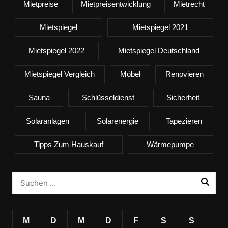
Mietpreise
Mietpreisentwicklung
Mietrecht
Mietspiegel
Mietspiegel 2021
Mietspiegel 2022
Mietspiegel Deutschland
Mietspiegel Vergleich
Möbel
Renovieren
Sauna
Schlüsseldienst
Sicherheit
Solaranlagen
Solarenergie
Tapezieren
Tipps Zum Hauskauf
Wärmepumpe
M
D
M
D
F
S
S