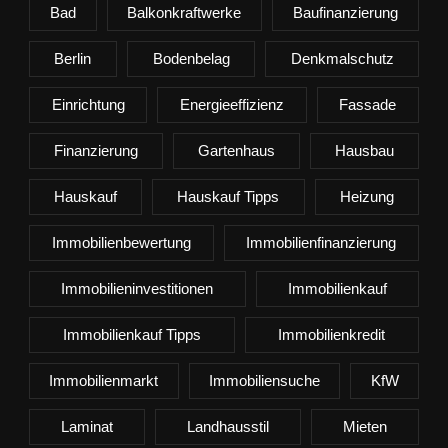
Bad
Balkonkraftwerke
Baufinanzierung
Berlin
Bodenbelag
Denkmalschutz
Einrichtung
Energieeffizienz
Fassade
Finanzierung
Gartenhaus
Hausbau
Hauskauf
Hauskauf Tipps
Heizung
Immobilienbewertung
Immobilienfinanzierung
Immobilieninvestitionen
Immobilienkauf
Immobilienkauf Tipps
Immobilienkredit
Immobilienmarkt
Immobiliensuche
KfW
Laminat
Landhausstil
Mieten