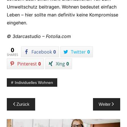
Umweltschutz beitragen. Wohnen bedeutet einfach
Leben – hier sollte man definitiv keine Kompromisse
eingehen.
© 3darcastudio – Fotolia.com
0
Facebook
0
Twitter
0
SHARES
Pinterest
0
Xing
0
Individuelles Wohnen
Beitragsnavigation
Zurück
Weiter