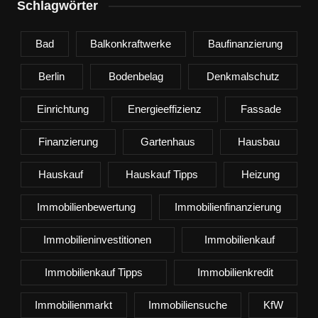
Schlagwörter
Bad
Balkonkraftwerke
Baufinanzierung
Berlin
Bodenbelag
Denkmalschutz
Einrichtung
Energieeffizienz
Fassade
Finanzierung
Gartenhaus
Hausbau
Hauskauf
Hauskauf Tipps
Heizung
Immobilienbewertung
Immobilienfinanzierung
Immobilieninvestitionen
Immobilienkauf
Immobilienkauf Tipps
Immobilienkredit
Immobilienmarkt
Immobiliensuche
KfW