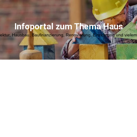
Infoportal zum Thema Haus
tektur, Hausbau, Baufinanzierung, Renovierung, Einrichtung und viele