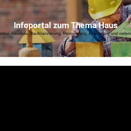
Infoportal zum Thema Haus
tektur, Hausbau, Baufinanzierung, Renovierung, Einrichtung und viele