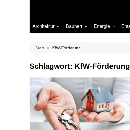
Architektur
Bauherr
Energie
Ent
Architekten
Abwasser
Heizung
Beleuchtung
Gas
Start
KfW-Förderung
Einrichtung
Schlagwort:
KfW-Förderung
Materialien
Ökologisch bauen
Renovierung
Sanierung
Hygiene