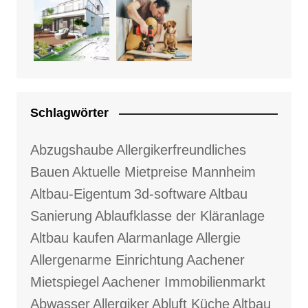
Schlagwörter
Abzugshaube
Allergikerfreundliches
Bauen
Aktuelle Mietpreise Mannheim
Altbau-Eigentum
3d-software
Altbau
Sanierung
Ablaufklasse der Kläranlage
Altbau kaufen
Alarmanlage
Allergie
Allergenarme Einrichtung
Aachener
Mietspiegel
Aachener Immobilienmarkt
Abwasser
Allergiker
Abluft Küche
Altbau