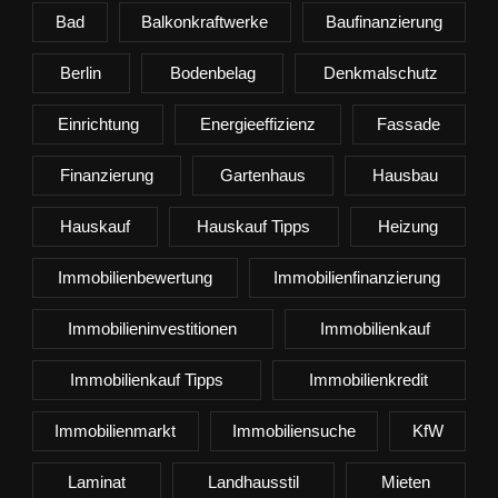
Bad
Balkonkraftwerke
Baufinanzierung
Berlin
Bodenbelag
Denkmalschutz
Einrichtung
Energieeffizienz
Fassade
Finanzierung
Gartenhaus
Hausbau
Hauskauf
Hauskauf Tipps
Heizung
Immobilienbewertung
Immobilienfinanzierung
Immobilieninvestitionen
Immobilienkauf
Immobilienkauf Tipps
Immobilienkredit
Immobilienmarkt
Immobiliensuche
KfW
Laminat
Landhausstil
Mieten