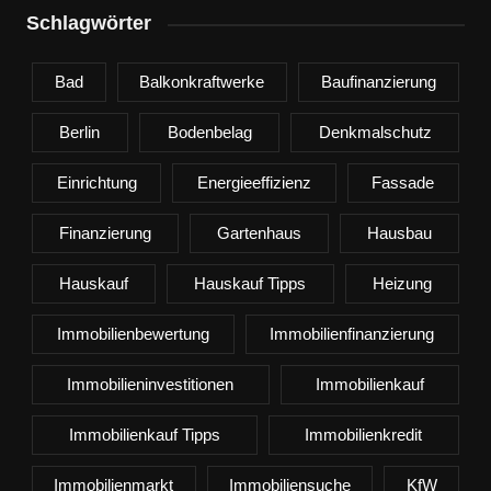
Schlagwörter
Bad
Balkonkraftwerke
Baufinanzierung
Berlin
Bodenbelag
Denkmalschutz
Einrichtung
Energieeffizienz
Fassade
Finanzierung
Gartenhaus
Hausbau
Hauskauf
Hauskauf Tipps
Heizung
Immobilienbewertung
Immobilienfinanzierung
Immobilieninvestitionen
Immobilienkauf
Immobilienkauf Tipps
Immobilienkredit
Immobilienmarkt
Immobiliensuche
KfW