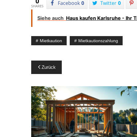
0
Facebook
0
Twitter
0
SHARES
Siehe auch
Haus kaufen Karlsruhe - Ihr 
Mietkaution
Mietkautionszahlung
Beitragsnavigation
Zurück