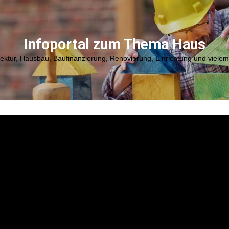
Infoportal zum Thema Haus
tektur, Hausbau, Baufinanzierung, Renovierung, Einrichtung und viele