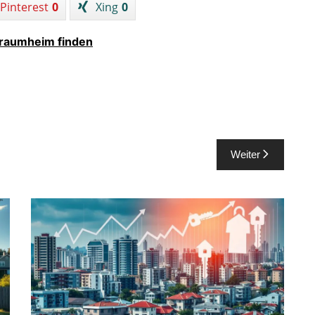
Pinterest
0
Xing
0
Traumheim finden
Weiter