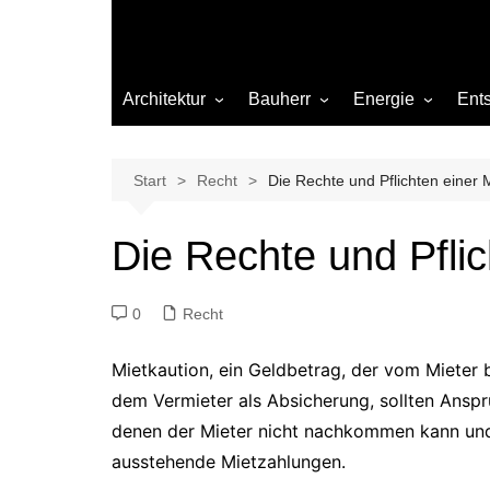
Architektur
Bauherr
Energie
Ent
Architekten
Abwasser
Heizung
Beleuchtung
Gas
Start
Recht
Die Rechte und Pflichten einer 
Einrichtung
Die Rechte und Pflic
Materialien
Ökologisch bauen
0
Recht
Renovierung
Sanierung
Mietkaution, ein Geldbetrag, der vom Mieter b
Hygiene
dem Vermieter als Absicherung, sollten Anspr
denen der Mieter nicht nachkommen kann un
ausstehende Mietzahlungen.