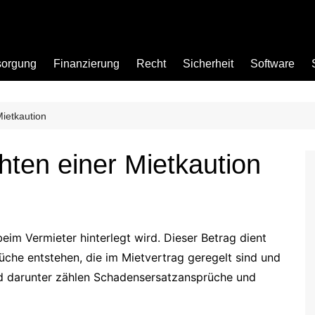
sorgung
Finanzierung
Recht
Sicherheit
Software
Mietkaution
Bad
hten einer Mietkaution
Büro
Garten
Küche
eim Vermieter hinterlegt wird. Dieser Betrag dient
üche entstehen, die im Mietvertrag geregelt sind und
d darunter zählen Schadensersatzansprüche und