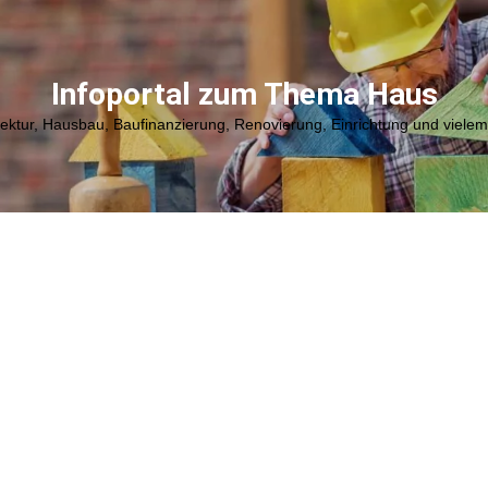
Infoportal zum Thema Haus
tektur, Hausbau, Baufinanzierung, Renovierung, Einrichtung und viele