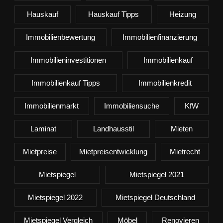
Hauskauf
Hauskauf Tipps
Heizung
Immobilienbewertung
Immobilienfinanzierung
Immobilieninvestitionen
Immobilienkauf
Immobilienkauf Tipps
Immobilienkredit
Immobilienmarkt
Immobiliensuche
KfW
Laminat
Landhausstil
Mieten
Mietpreise
Mietpreisentwicklung
Mietrecht
Mietspiegel
Mietspiegel 2021
Mietspiegel 2022
Mietspiegel Deutschland
Mietspiegel Vergleich
Möbel
Renovieren