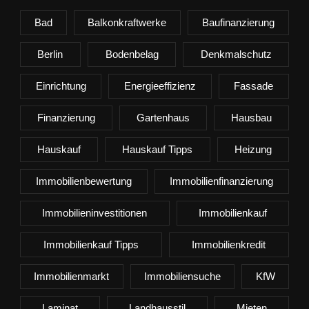
Bad
Balkonkraftwerke
Baufinanzierung
Berlin
Bodenbelag
Denkmalschutz
Einrichtung
Energieeffizienz
Fassade
Finanzierung
Gartenhaus
Hausbau
Hauskauf
Hauskauf Tipps
Heizung
Immobilienbewertung
Immobilienfinanzierung
Immobilieninvestitionen
Immobilienkauf
Immobilienkauf Tipps
Immobilienkredit
Immobilienmarkt
Immobiliensuche
KfW
Laminat
Landhausstil
Mieten