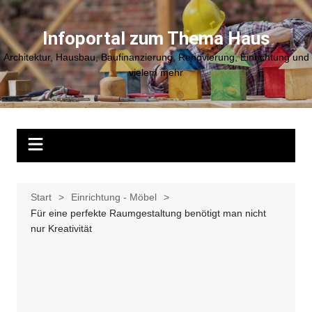
Zum
Inhalt
Infoportal zum Thema Haus
springen
Architektur, Hausbau, Baufinanzierung, Renovierung, Einrichtung und
vielem mehr
Start
Einrichtung - Möbel
Für eine perfekte Raumgestaltung benötigt man nicht
nur Kreativität