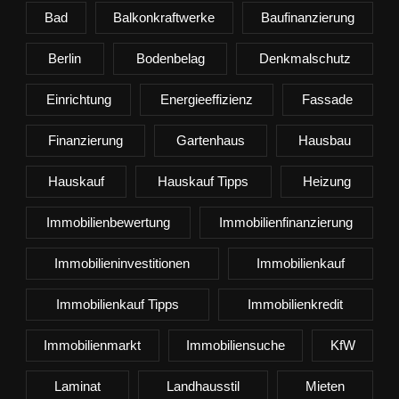
Bad
Balkonkraftwerke
Baufinanzierung
Berlin
Bodenbelag
Denkmalschutz
Einrichtung
Energieeffizienz
Fassade
Finanzierung
Gartenhaus
Hausbau
Hauskauf
Hauskauf Tipps
Heizung
Immobilienbewertung
Immobilienfinanzierung
Immobilieninvestitionen
Immobilienkauf
Immobilienkauf Tipps
Immobilienkredit
Immobilienmarkt
Immobiliensuche
KfW
Laminat
Landhausstil
Mieten