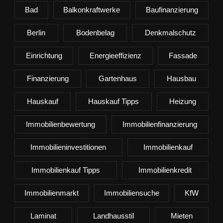
Bad
Balkonkraftwerke
Baufinanzierung
Berlin
Bodenbelag
Denkmalschutz
Einrichtung
Energieeffizienz
Fassade
Finanzierung
Gartenhaus
Hausbau
Hauskauf
Hauskauf Tipps
Heizung
Immobilienbewertung
Immobilienfinanzierung
Immobilieninvestitionen
Immobilienkauf
Immobilienkauf Tipps
Immobilienkredit
Immobilienmarkt
Immobiliensuche
KfW
Laminat
Landhausstil
Mieten