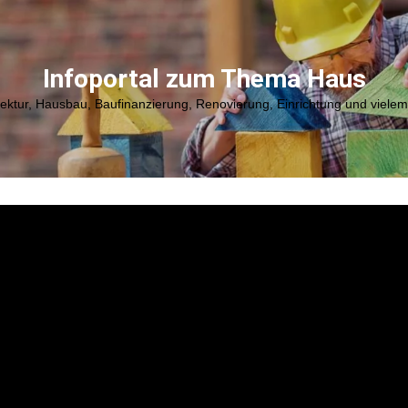
Infoportal zum Thema Haus
tektur, Hausbau, Baufinanzierung, Renovierung, Einrichtung und viele