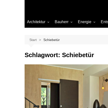
Architektur
Bauherr
Energie
Ent
Architekten
Abwasser
Heizung
Beleuchtung
Gas
Start
Schiebetür
Einrichtung
Schlagwort:
Schiebetür
Materialien
Ökologisch bauen
Renovierung
Sanierung
Hygiene