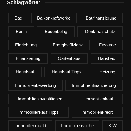
Schlagwörter
Bad
Balkonkraftwerke
Baufinanzierung
Berlin
Bodenbelag
Denkmalschutz
Einrichtung
Energieeffizienz
Fassade
Finanzierung
Gartenhaus
Hausbau
Hauskauf
Hauskauf Tipps
Heizung
Immobilienbewertung
Immobilienfinanzierung
Immobilieninvestitionen
Immobilienkauf
Immobilienkauf Tipps
Immobilienkredit
Immobilienmarkt
Immobiliensuche
KfW