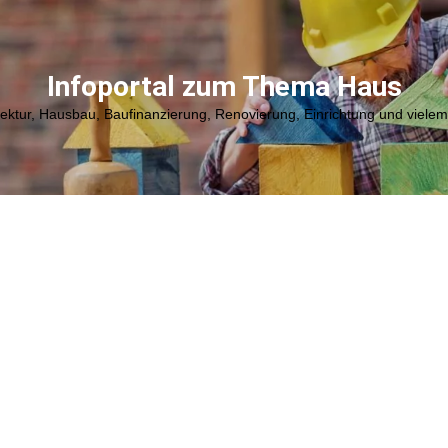
Infoportal zum Thema Haus
tektur, Hausbau, Baufinanzierung, Renovierung, Einrichtung und viele