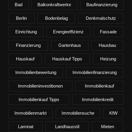
Bad
Balkonkraftwerke
Baufinanzierung
Berlin
Bodenbelag
Denkmalschutz
Einrichtung
Energieeffizienz
Fassade
Finanzierung
Gartenhaus
Hausbau
Hauskauf
Hauskauf Tipps
Heizung
Immobilienbewertung
Immobilienfinanzierung
Immobilieninvestitionen
Immobilienkauf
Immobilienkauf Tipps
Immobilienkredit
Immobilienmarkt
Immobiliensuche
KfW
Laminat
Landhausstil
Mieten