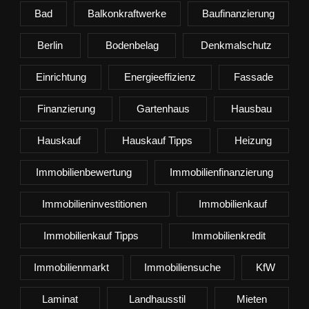
Bad
Balkonkraftwerke
Baufinanzierung
Berlin
Bodenbelag
Denkmalschutz
Einrichtung
Energieeffizienz
Fassade
Finanzierung
Gartenhaus
Hausbau
Hauskauf
Hauskauf Tipps
Heizung
Immobilienbewertung
Immobilienfinanzierung
Immobilieninvestitionen
Immobilienkauf
Immobilienkauf Tipps
Immobilienkredit
Immobilienmarkt
Immobiliensuche
KfW
Laminat
Landhausstil
Mieten