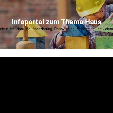
Infoportal zum Thema Haus
tektur, Hausbau, Baufinanzierung, Renovierung, Einrichtung und viele