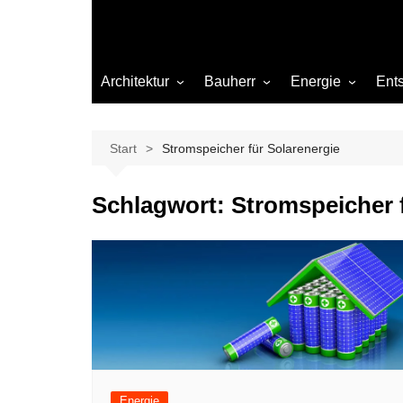
Architektur
Bauherr
Energie
Ent
Architekten
Abwasser
Heizung
Beleuchtung
Gas
Start
Stromspeicher für Solarenergie
Einrichtung
Schlagwort:
Stromspeicher 
Materialien
Ökologisch bauen
Renovierung
Sanierung
Hygiene
Energie