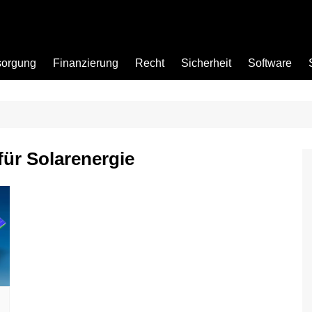
sorgung
Finanzierung
Recht
Sicherheit
Software
Bad
für Solarenergie
Büro
Garten
Küche