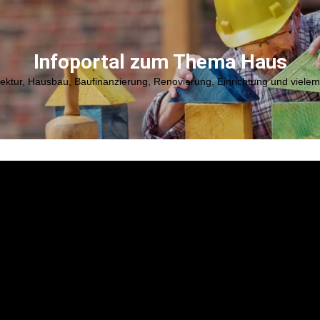
Infoportal zum Thema Haus
tektur, Hausbau, Baufinanzierung, Renovierung, Einrichtung und viele