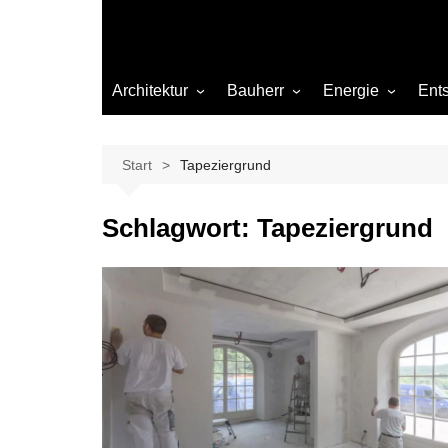
Architektur
Bauherr
Energie
Ent
Architekten
Abwasser
Heizung
Beleuchtung
Gas
Start
Tapeziergrund
Einrichtung
Schlagwort:
Tapeziergrund
Materialien
Ökologisch bauen
Renovierung
Sanierung
Hygiene