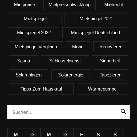
Mietpreise
Mietpreisentwicklung
Mietrecht
Mietspiegel
Mietspiegel 2021
Mietspiegel 2022
Mietspiegel Deutschland
Mietspiegel Vergleich
Möbel
Renovieren
Sauna
Schlüsseldienst
Sicherheit
Solaranlagen
Solarenergie
Tapezieren
Tipps Zum Hauskauf
Wärmepumpe
M
D
M
D
F
S
S