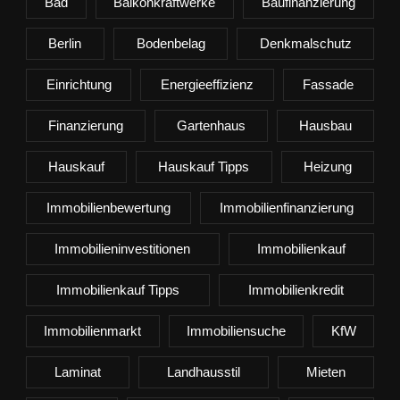
Bad
Balkonkraftwerke
Baufinanzierung
Berlin
Bodenbelag
Denkmalschutz
Einrichtung
Energieeffizienz
Fassade
Finanzierung
Gartenhaus
Hausbau
Hauskauf
Hauskauf Tipps
Heizung
Immobilienbewertung
Immobilienfinanzierung
Immobilieninvestitionen
Immobilienkauf
Immobilienkauf Tipps
Immobilienkredit
Immobilienmarkt
Immobiliensuche
KfW
Laminat
Landhausstil
Mieten