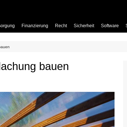
sorgung
Finanzierung
Recht
Sicherheit
Software
bauen
Bad
dachung bauen
Büro
Garten
Küche