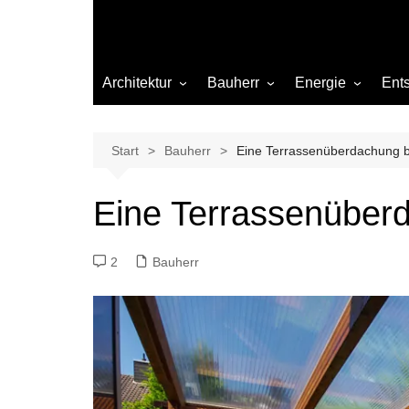
Architektur
Bauherr
Energie
Ent
Architekten
Abwasser
Heizung
Beleuchtung
Gas
Start
Bauherr
Eine Terrassenüberdachung 
Einrichtung
Eine Terrassenüber
Materialien
Ökologisch bauen
2
Bauherr
Renovierung
Sanierung
Hygiene