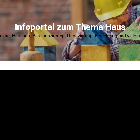
Infoportal zum Thema Haus
tektur, Hausbau, Baufinanzierung, Renovierung, Einrichtung und viele