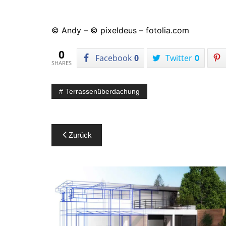
© Andy – © pixeldeus – fotolia.com
0
Facebook
0
Twitter
0
SHARES
Terrassenüberdachung
Beitragsnavigation
Zurück