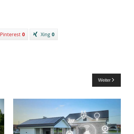
Pinterest
0
Xing
0
Weiter