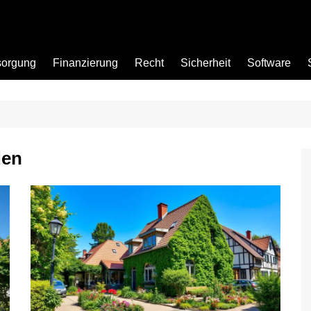
sorgung
Finanzierung
Recht
Sicherheit
Software
Bad
den
Büro
Garten
Küche