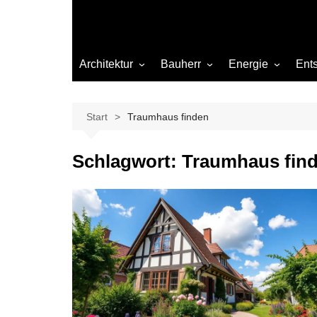
Architektur
Bauherr
Energie
Ent
Architekten
Abwasser
Heizung
Beleuchtung
Gas
Start
Traumhaus finden
Einrichtung
Schlagwort:
Traumhaus fin
Materialien
Ökologisch bauen
Renovierung
Sanierung
Hygiene