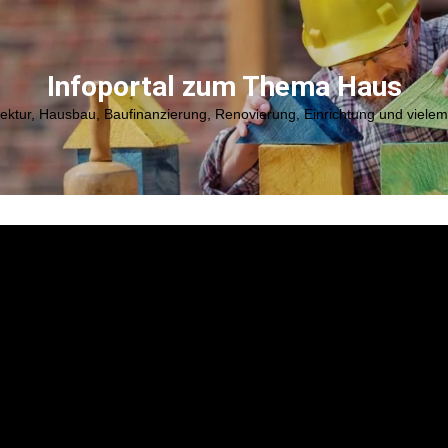
Infoportal zum Thema Haus
tektur, Hausbau, Baufinanzierung, Renovierung, Einrichtung und viele