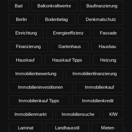
Bad
Balkonkraftwerke
Baufinanzierung
Berlin
Bodenbelag
Denkmalschutz
Einrichtung
Energieeffizienz
Fassade
Finanzierung
Gartenhaus
Hausbau
Hauskauf
Hauskauf Tipps
Heizung
Immobilienbewertung
Immobilienfinanzierung
Immobilieninvestitionen
Immobilienkauf
Immobilienkauf Tipps
Immobilienkredit
Immobilienmarkt
Immobiliensuche
KfW
Laminat
Landhausstil
Mieten