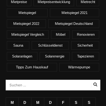
Mietpreise
Mietpreisentwicklung
Mietrecht
Mietspiegel
Mietspiegel 2021
Mietspiegel 2022
Mietspiegel Deutschland
Mietspiegel Vergleich
Möbel
Renovieren
Sauna
Schlüsseldienst
Sicherheit
Solaranlagen
Solarenergie
Tapezieren
Tipps Zum Hauskauf
Wärmepumpe
M
D
M
D
F
S
S